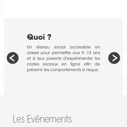
Quoi ?
Avec q
 à 12 ans (du
Un réseau social accessible en
Adoeni
classe pour permettre aux 9 -13 ans
Hospita
et à leur parents d'expérimenter les
Le clus
codes sociaux en ligne afin de
Open So
prévenir les comportements à risque.
Les Evénements