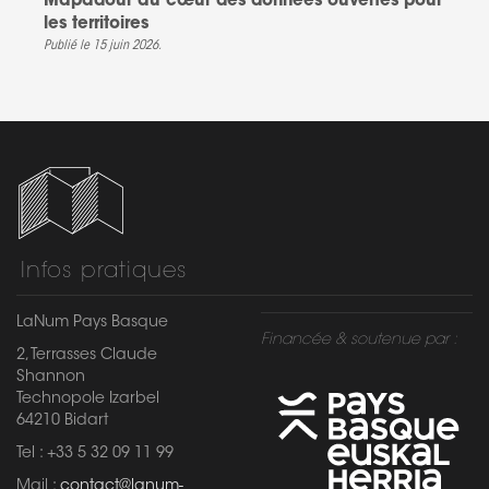
Mapadour au cœur des données ouvertes pour
les territoires
Publié le 15 juin 2026.
Infos pratiques
LaNum Pays Basque
Financée & soutenue par :
2, Terrasses Claude
Shannon
Technopole Izarbel
64210 Bidart
Tel : +33 5 32 09 11 99
Mail :
contact@lanum-