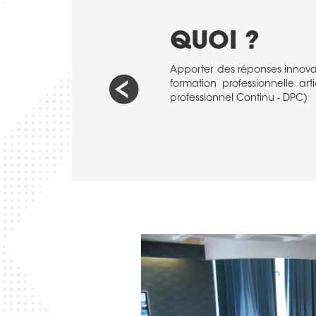
QUOI ?
ournit à chaque étape du processus
Apporter des réponses innovan
 les compétences qu’il souhaite/doit
formation professionnelle ar
professionnel Continu - DPC)
des “
How to
” (équivalent de cours)
s au sein d’un
e-portfolio
ionnel pour une reconnaissance sur