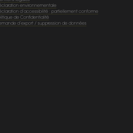
entions légales
éclaration environnementale
claration d’accessibilité : partiellement conforme
litique de Confidentialité
emande d’export / suppression de données