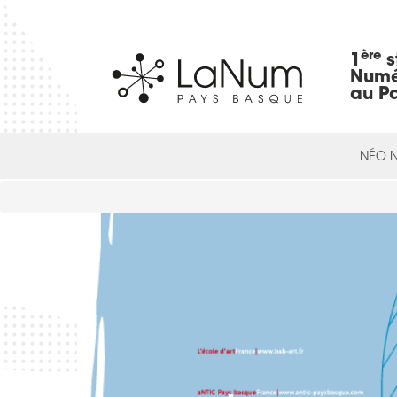
ère
1
s
Numé
au P
NÉO 