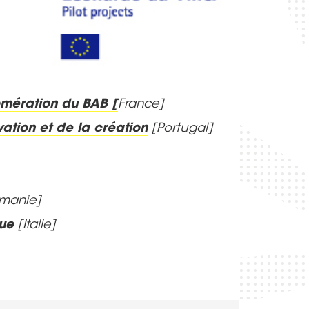
omération du BAB
[
France]
vation et de la création
[Portugal]
manie]
ue
[Italie]