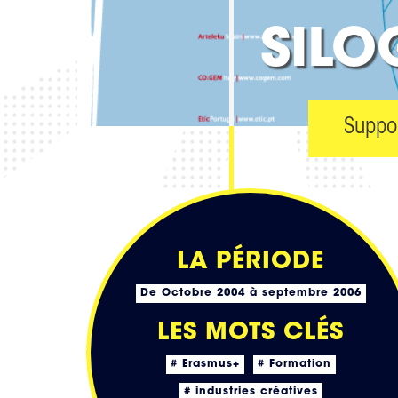
SILO
Suppor
LA PÉRIODE
De Octobre 2004 à septembre 2006
LES MOTS CLÉS
# Erasmus+
# Formation
# industries créatives