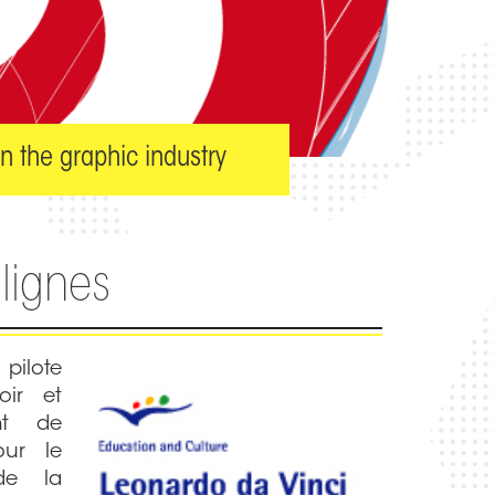
n the graphic industry
lignes
pilote
ir et
nt de
our le
de la