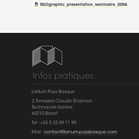
SILOgraphic_presentation_seminaire_2006
Infos pratiques
LaNum Pays Basque
2, Terrasses Claude Shannon
Technopole Izarbel
64210 Bidart
Tel : +33 5 32 09 11 99
Mail :
contact@lanum-paysbasque.com