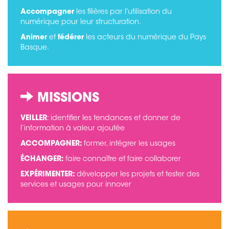
Accompagner
les filières par l'utilisation du
numérique pour leur structuration.
Animer
et
fédérer
les acteurs du numérique du Pays
Basque.
MISSIONS
VEILLER
: identifier les tendances et donner de
l’information à valeur ajoutée
ACCOMPAGNER:
former, intégrer les usages
ÉCHANGER:
faire connaître et faire collaborer
EXPÉRIMENTER:
développer les projets et tester des
services et usages pour innover