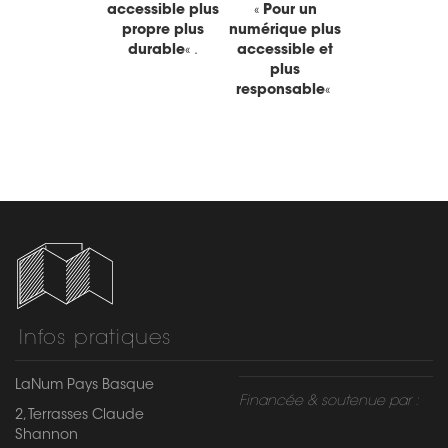
accessible plus
«
Pour un
propre plus
numérique plus
durable
« .
accessible et
plus
responsable
«
Infos pratiques
LaNum Pays Basque
Financée & soutenue par :
2, Terrasses Claude
Shannon