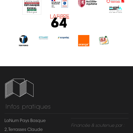
Infos pratiques
LaNum Pays Basque
Financée & soutenue par :
2, Terrasses Claude