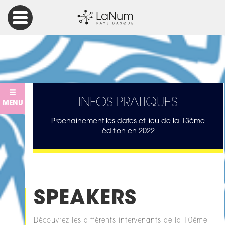
Accueil
Les Rencontres Numériques Pays Basque
Speakers
INFOS PRATIQUES
MENU
Prochainement les dates et lieu de la 13ème
édition en 2022
SPEAKERS
Découvrez les différents intervenants de la 10ème