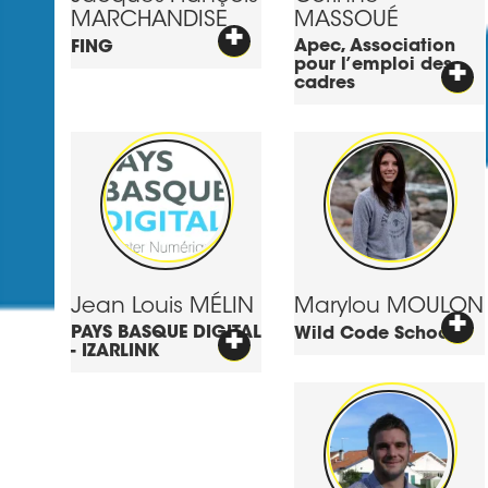
MARCHANDISE
MASSOUÉ
+
Apec, Association
FING
pour l’emploi des
+
cadres
Jean Louis
MÉLIN
Marylou
MOULON
+
PAYS BASQUE DIGITAL
+
Wild Code School
- IZARLINK