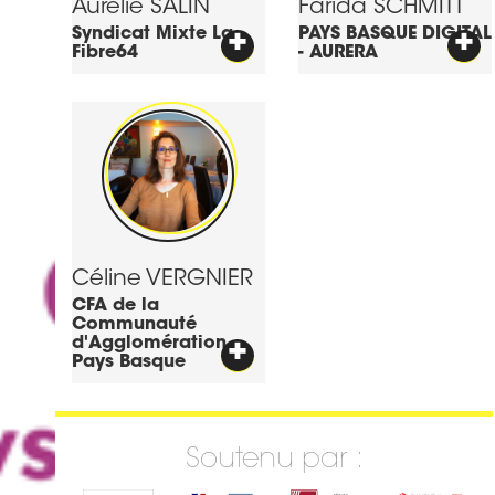
Aurélie
SALIN
Farida
SCHMITT
Syndicat Mixte La
+
PAYS BASQUE DIGITAL
+
Fibre64
- AURERA
Céline
VERGNIER
CFA de la
Communauté
d'Agglomération
+
Pays Basque
Soutenu par :