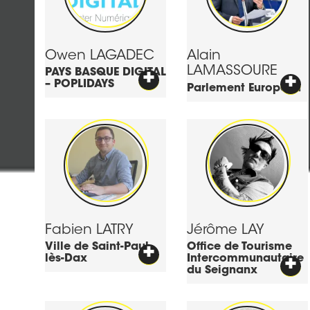
Owen
LAGADEC
Alain
LAMASSOURE
PAYS BASQUE DIGITAL
+
+
– POPLIDAYS
Parlement Européen
Fabien
LATRY
Jérôme
LAY
Ville de Saint-Paul-
+
Office de Tourisme
lès-Dax
Intercommunautaire
+
du Seignanx