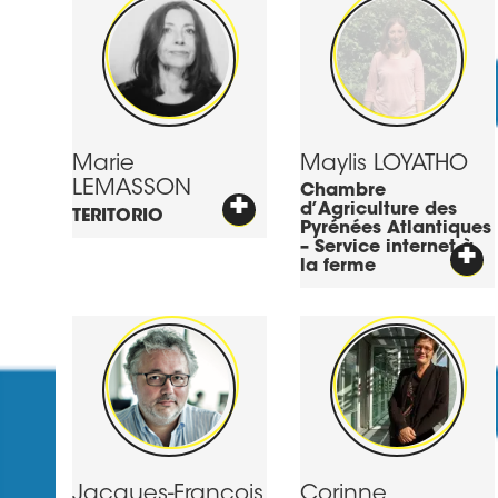
Marie
Maylis
LOYATHO
LEMASSON
Chambre
+
d’Agriculture des
TERITORIO
Pyrénées Atlantiques
– Service internet à
+
la ferme
Jacques-François
Corinne