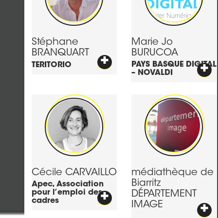
Stéphane
Marie Jo
BRANQUART
BURUCOA
+
PAYS BASQUE DIGITAL
+
TERITORIO
– NOVALDI
Cécile
CARVAILLO
médiathèque de
Biarritz
Apec, Association
pour l’emploi des
+
DÉPARTEMENT
cadres
IMAGE
+