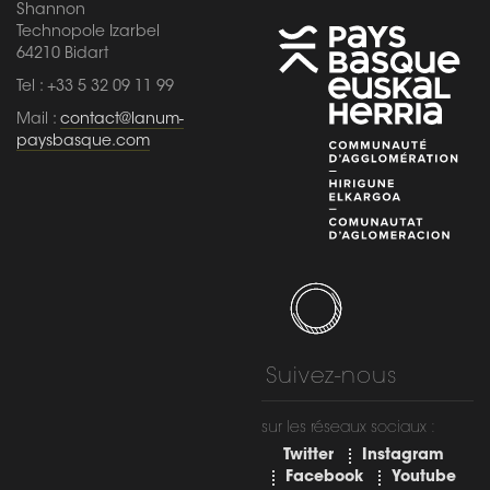
Shannon
Technopole Izarbel
64210 Bidart
Tel : +33 5 32 09 11 99
Mail :
contact@lanum-
paysbasque.com
Suivez-nous
sur les réseaux sociaux :
Twitter
Instagram
Facebook
Youtube