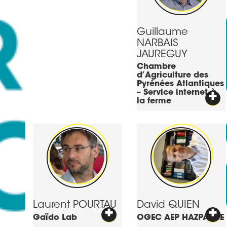
Guillaume
NARBAIS
JAUREGUY
Chambre
d’Agriculture des
Pyrénées Atlantiques
– Service internet à
+
la ferme
Laurent
POURTAU
David
QUIEN
+
+
Gaïdo Lab
OGEC AEP HAZPARNE