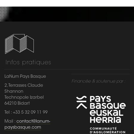
Infos pratiques
LaNum Pays Basque
Financée & soutenue par :
2, Terrasses Claude
Shannon
Technopole Izarbel
64210 Bidart
Tel : +33 5 32 09 11 99
Mail :
contact@lanum-
paysbasque.com