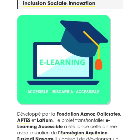
Inclusion Sociale
,
Innovation
Développé par la
Fondation Azmoz
,
Calicrates
,
APTES
et
LaNum
, le projet transfrontalier
e-
Learning Accessible
a été lancé cette année
avec le soutien de l’
Eurorégion Aquitaine
Euskadi Navarre
. Il s’agissait de développer un