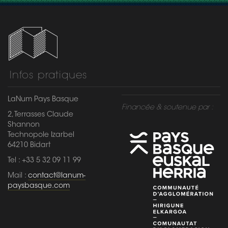
Infos pratiques
LaNum Pays Basque
Financée & soutenue par :
2, Terrasses Claude
Shannon
Technopole Izarbel
64210 Bidart
Tel : +33 5 32 09 11 99
Mail :
contact@lanum-
paysbasque.com