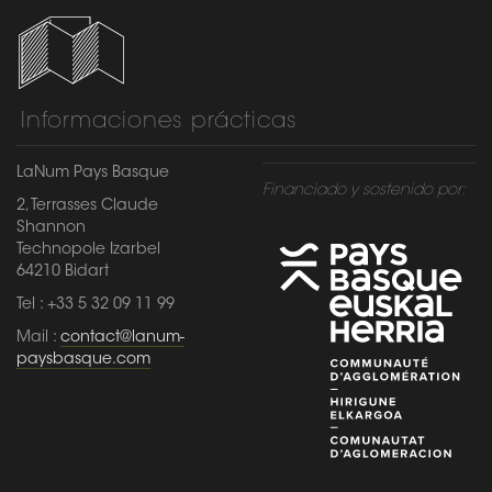
Informaciones prácticas
LaNum Pays Basque
Financiado y sostenido por:
2, Terrasses Claude
Shannon
Technopole Izarbel
64210 Bidart
Tel : +33 5 32 09 11 99
Mail :
contact@lanum-
paysbasque.com