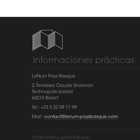
Informaciones prácticas
LaNum Pays Basque
2, Terrasses Claude Shannon
Technopole Izarbel
64210 Bidart
Tel : +33 5 32 09 11 99
Mail :
contact@lanum-paysbasque.com
Financiado y sostenido por: