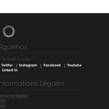
Síguenos
 las redes sociales :
Twitter
Instagram
Facebook
Youtube
Linked In
Informations Légales
enciones legales
icio
icio