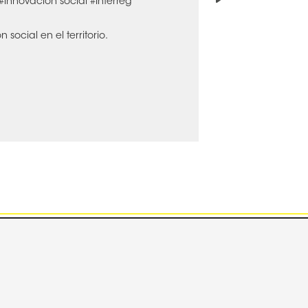
#innovación social
#Interreg
 social en el territorio.
n