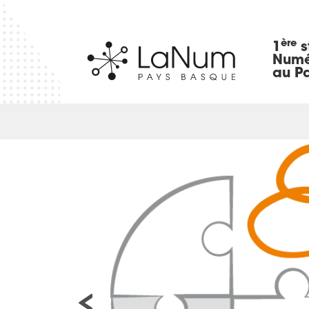
ère
1
s
Numé
au P
a