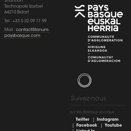
Shannon
Technopole Izarbel
64210 Bidart
Tel : +33 5 32 09 11 99
Mail :
contact@lanum-
paysbasque.com
Suivez-nous
sur les réseaux sociaux :
Twitter
Instagram
Facebook
Youtube