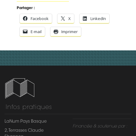
Partager :
Facebook
X
LinkedIn
E-mail
Imprimer
Infos pratiques
LaNum Pays Basque
Financée & soutenue par :
2, Terrasses Claude