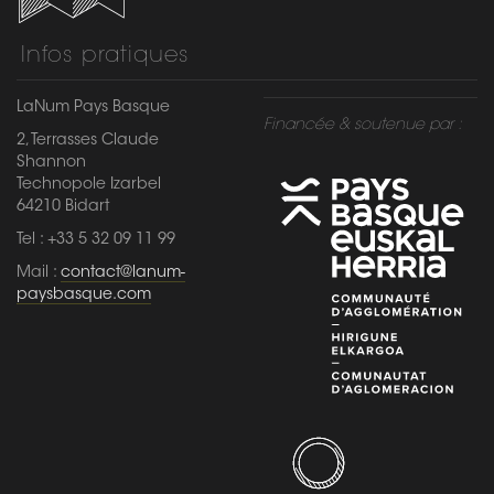
Infos pratiques
LaNum Pays Basque
Financée & soutenue par :
2, Terrasses Claude
Shannon
Technopole Izarbel
64210 Bidart
Tel : +33 5 32 09 11 99
Mail :
contact@lanum-
paysbasque.com