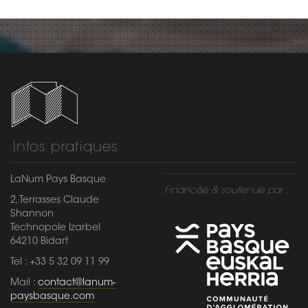
Infos pratiques
LaNum Pays Basque
Financée & soutenue par :
2, Terrasses Claude
Shannon
Technopole Izarbel
64210 Bidart
Tel : +33 5 32 09 11 99
Mail :
contact@lanum-
paysbasque.com