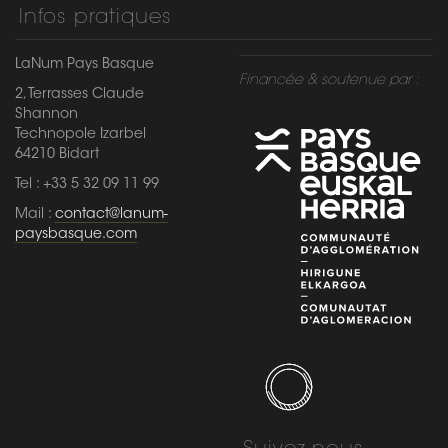
Infos pratiques
LaNum Pays Basque
Financée & soutenue par :
2, Terrasses Claude
Shannon
Technopole Izarbel
64210 Bidart
Tel : +33 5 32 09 11 99
Mail :
contact@lanum-
paysbasque.com