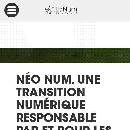
Accueil
Numérique Responsable
Néo Num, une transition numérique responsable par et
pour les usagers : le témoignage d’Amandine Lafferrairie
NÉO NUM, UNE
TRANSITION
NUMÉRIQUE
RESPONSABLE