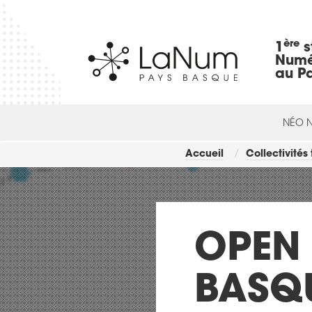
ère
1
s
Numé
au P
NÉO 
Accueil
Collectivités 
OPEN 
BASQU