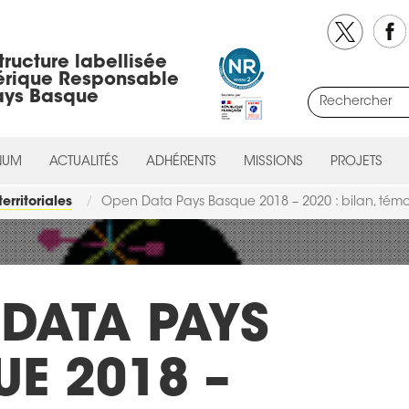
tructure labellisée
rique Responsable
ays Basque
NUM
ACTUALITÉS
ADHÉRENTS
MISSIONS
PROJETS
territoriales
Open Data Pays Basque 2018 – 2020 : bilan, tém
DATA PAYS
E 2018 –