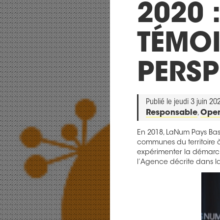
2020 :
TÉMO
PERSP
Publié le jeudi 3 juin 20
Responsable
,
Open
En 2018, LaNum Pays Bas
communes du territoir
expérimenter la démarc
l’Agence décrite dans la