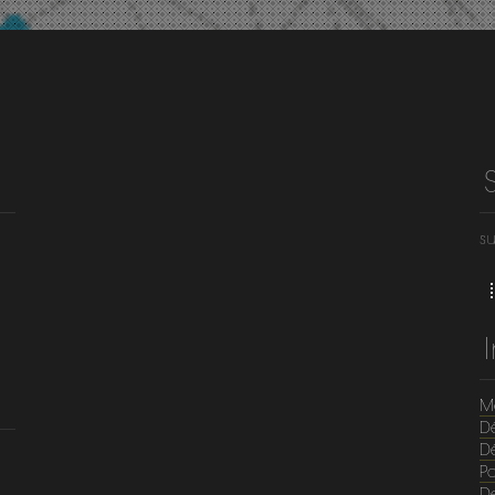
su
M
D
Dé
Po