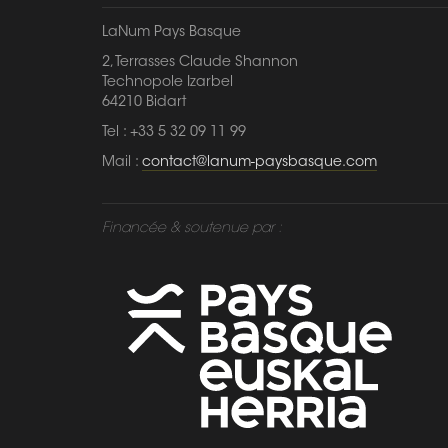
LaNum Pays Basque
2, Terrasses Claude Shannon
Technopole Izarbel
64210 Bidart
Tel : +33 5 32 09 11 99
Mail :
contact@lanum-paysbasque.com
Financée & soutenue par :