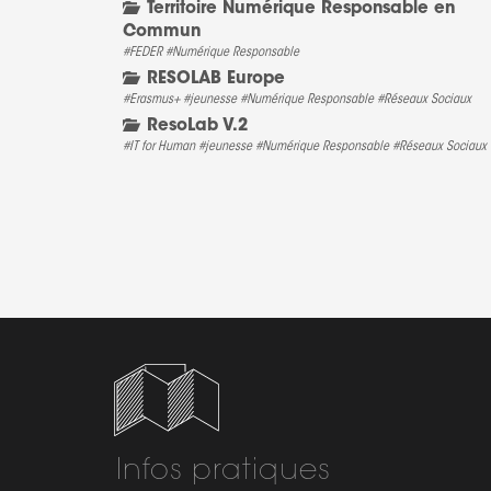
Territoire Numérique Responsable en
Commun
#FEDER
#Numérique Responsable
RESOLAB Europe
#Erasmus+
#jeunesse
#Numérique Responsable
#Réseaux Sociaux
ResoLab V.2
#IT for Human
#jeunesse
#Numérique Responsable
#Réseaux Sociaux
Infos pratiques