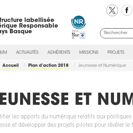
tructure labellisée
rique Responsable
ays Basque
NUM
ACTUALITÉS
ADHÉRENTS
MISSIONS
PROJETS
Accueil
Plan d’action 2018
Jeunesse et Numérique
EUNESSE ET NU
tifier les apports du numérique relatifs aux politiq
esse et développer des projets pilotes pour révéler le 