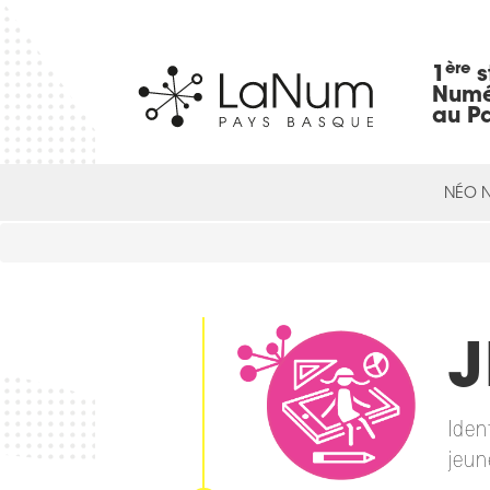
ère
1
s
Numé
au P
NÉO 
J
Iden
jeun