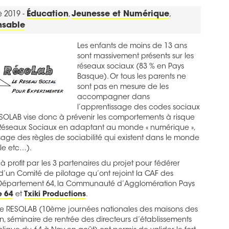
re 2019 -
Éducation
,
Jeunesse et Numérique
,
nsable
Les enfants de moins de 13 ans
sont massivement présents sur les
réseaux sociaux (83 % en Pays
Basque). Or tous les parents ne
sont pas en mesure de les
accompagner dans
l’apprentissage des codes sociaux
ESOLAB vise donc à prévenir les comportements à risque
 Réseaux Sociaux en adaptant au monde « numérique »,
age des règles de sociabilité qui existent dans le monde
ole etc…).
à profit par les 3 partenaires du projet pour fédérer
d’un Comité de pilotage qu’ont rejoint la CAF des
e Département 64, la Communauté d’Agglomération Pays
 64
et
Txiki Productions
.
 de RESOLAB (10ème journées nationales des maisons des
in, séminaire de rentrée des directeurs d’établissements