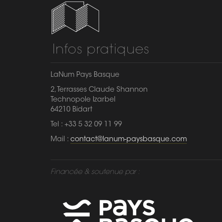
Infos pratiques
LaNum Pays Basque
2, Terrasses Claude Shannon
Technopole Izarbel
64210 Bidart
Tel : +33 5 32 09 11 99
Mail :
contact@lanum-paysbasque.com
Financée & soutenue par :