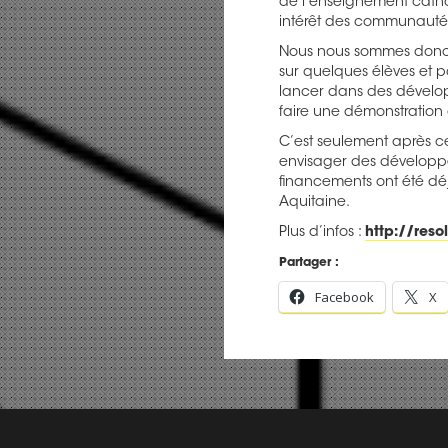
de l’enseignement cathol
intérêt des communautés
Nous nous sommes donc 
sur quelques élèves et 
lancer dans des dévelop
faire une démonstration 
C’est seulement après c
envisager des développe
financements ont été dé
Aquitaine.
Plus d’infos :
http://reso
Partager :
Facebook
X