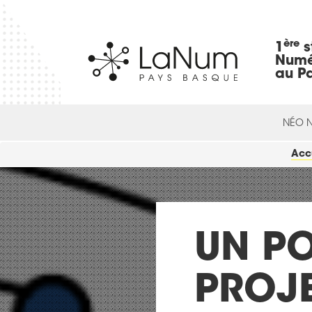
ère
1
s
Numé
au P
NÉO 
Acc
UN PO
PROJE