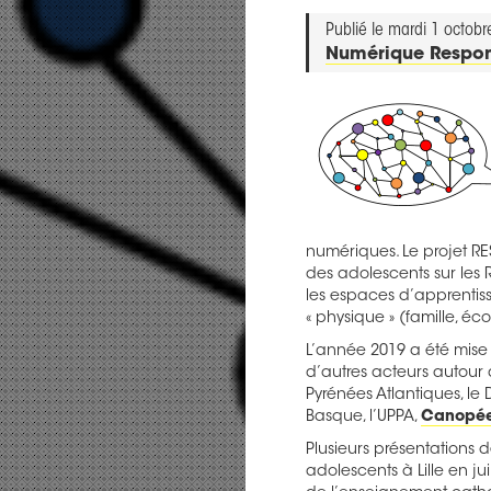
Publié le mardi 1 octob
Numérique Respo
numériques. Le projet R
des adolescents sur les
les espaces d’apprentiss
« physique » (famille, éc
L’année 2019 a été mise 
d’autres acteurs autour 
Pyrénées Atlantiques, l
Basque, l’UPPA,
Canopée
Plusieurs présentations
adolescents à Lille en ju