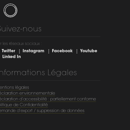
Suivez-nous
r les réseaux sociaux :
Twitter
Instagram
Facebook
Youtube
Linked In
Informations Légales
entions légales
éclaration environnementale
claration d’accessibilité : partiellement conforme
litique de Confidentialité
emande d’export / suppression de données