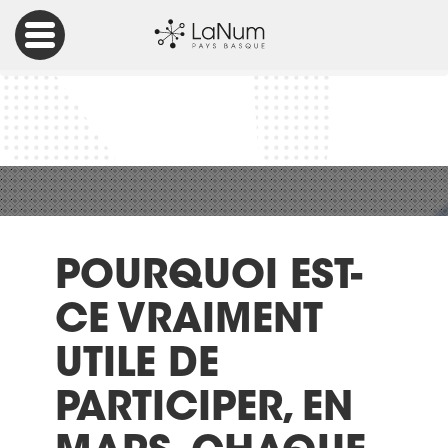
Accueil
Éducation
Pourquoi est-ce vraiment utile de participer, en mars,
chaque année, au Digital Clean Up Day ?
POURQUOI EST-
CE VRAIMENT
UTILE DE
PARTICIPER, EN