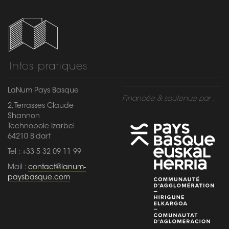
Infos pratiques
LaNum Pays Basque
Financée & soutenue par :
2, Terrasses Claude
Shannon
Technopole Izarbel
64210 Bidart
Tel : +33 5 32 09 11 99
Mail :
contact@lanum-
paysbasque.com