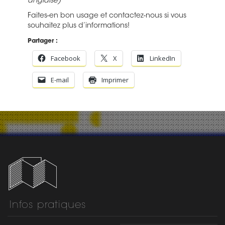
anglaise)
Faites-en bon usage et contactez-nous si vous
souhaitez plus d’informations!
Partager :
Facebook
X
LinkedIn
E-mail
Imprimer
Infos pratiques