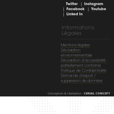
Twitter
Instagram
Facebook
Youtube
Linked In
Informations
Légales
Mentions légales
Déclaration
environnementale
Déclaration d’accessibilité :
partiellement conforme
Politique de Confidentialité
Demande d’export /
suppression de données
Conception & réalisation :
CEREAL CONCEPT