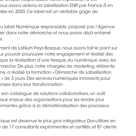
 Numérique Responsable. Notre implication a été
s avons obtenu la labellisation ENR par France IT, en
lée en 2020. Ce label est un véritable gage de
n du label Numérique responsable, proposé par l’Agence
oluer dans notre démarche et nous avons déjà entamé
s.
nt de LaNum Pays Basque, nous avons fait le point sur
ur pouvoir poursuivre notre engagement et réalisé des
es que la réalisation d’une fresque du numérique avec les
rche. De plus, notre chargée de marketing, référente
e, a réalisé la formation « Démarche de Labellisation
 de 3 jours. Des services numériques innovants pour
ises dans leur transformation
on catalogue de solutions collaboratives, un outil
aux enjeux des organisations pour les rendre plus
ormantes grâce à la dématérialisation des processus
rique est devenue le plus gros intégrateur DocuWare en
e 17 consultants expérimentés et certifiés, et 87 clients