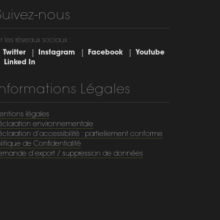
Suivez-nous
r les réseaux sociaux :
Twitter
Instagram
Facebook
Youtube
Linked In
Informations Légales
entions légales
éclaration environnementale
claration d’accessibilité : partiellement conforme
litique de Confidentialité
emande d’export / suppression de données