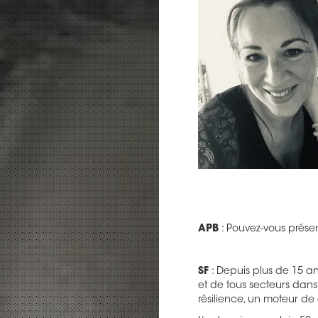
APB
: Pouvez-vous prése
SF
: Depuis plus de 15 a
et de tous secteurs dans
résilience, un moteur de