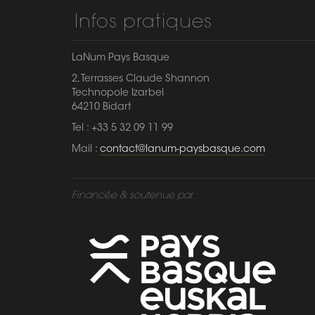
Infos pratiques
LaNum Pays Basque
2, Terrasses Claude Shannon
Technopole Izarbel
64210 Bidart
Tel : +33 5 32 09 11 99
Mail :
contact@lanum-paysbasque.com
Financée & soutenue par :