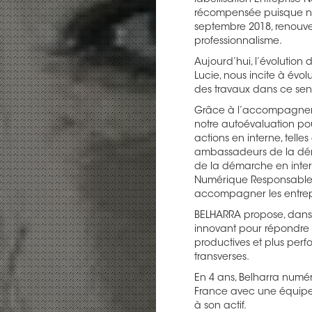
labellisation Entreprise
récompensée puisque nou
septembre 2018, renouve
professionnalisme.
Aujourd’hui, l’évolutio
Lucie, nous incite à év
des travaux dans ce sen
Grâce à l’accompagneme
notre autoévaluation po
actions en interne, tell
ambassadeurs de la déma
de la démarche en intern
Numérique Responsable »
accompagner les entrepr
BELHARRA propose, dans s
innovant pour répondre 
productives et plus perf
transverses.
En 4 ans, Belharra numé
France avec une équipe d
à son actif.