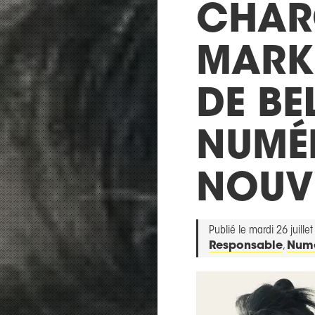
CHAR
MARKE
DE B
NUMÉR
NOUV
Publié le mardi 26 juille
Responsable
,
Numé