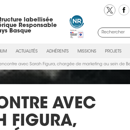
tructure labellisée
rique Responsable
ays Basque
NUM
ACTUALITÉS
ADHÉRENTS
MISSIONS
PROJETS
encontre avec Sarah Figura, chargée de marketing au sein de Be
ONTRE AVEC
 FIGURA,