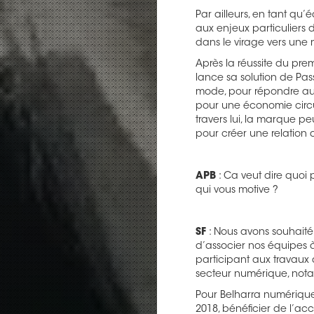
Par ailleurs, en tant qu
aux enjeux particuliers 
dans le virage vers une
Après la réussite du prem
lance sa solution de Pa
mode, pour répondre aux
pour une économie circul
travers lui, la marque 
pour créer une relation
APB
: Ca veut dire quoi
qui vous motive ?
SF
: Nous avons souhait
d’associer nos équipes à
participant aux travaux 
secteur numérique, not
Pour Belharra numérique
2018, bénéficier de l’