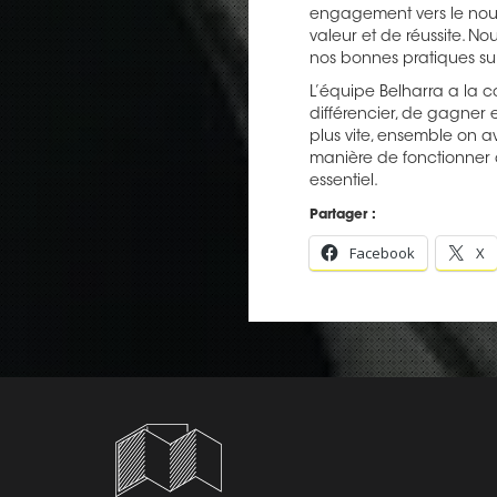
engagement vers le nou
valeur et de réussite. No
nos bonnes pratiques sur
L’équipe Belharra a la c
différencier, de gagner 
plus vite, ensemble on av
manière de fonctionner 
essentiel.
Partager :
Facebook
X