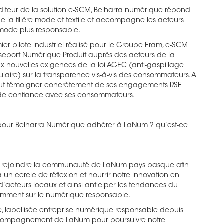
’éditeur de la solution e-SCM, Belharra numérique répond
de la filière mode et textile et accompagne les acteurs
 mode plus responsable.
ier pilote industriel réalisé pour le Groupe Eram, e-SCM
sseport Numérique Produit auprès des acteurs de la
 nouvelles exigences de la loi AGEC (anti-gaspillage
aire) sur la transparence vis-à-vis des consommateurs. A
peut témoigner concrètement de ses engagements RSE
 de confiance avec ses consommateurs.
 pour Belharra Numérique adhérer à LaNum ? qu’est-ce
é rejoindre la communauté de LaNum pays basque afin
 un cercle de réflexion et nourrir notre innovation en
d’acteurs locaux et ainsi anticiper les tendances du
amment sur le numérique responsable.
, labellisée entreprise numérique responsable depuis
accompagnement de LaNum pour poursuivre notre