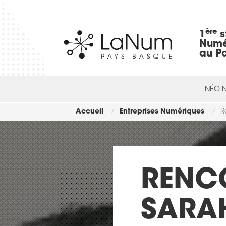
ère
1
s
Numé
au P
NÉO 
Accueil
Entreprises Numériques
R
RENC
SARAH