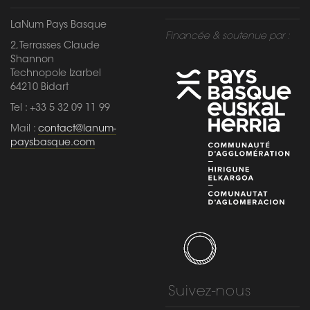
LaNum Pays Basque
Financée & soutenue par :
2, Terrasses Claude
Shannon
Technopole Izarbel
64210 Bidart
Tel : +33 5 32 09 11 99
Mail :
contact@lanum-
paysbasque.com
Suivez-nous