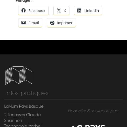
Partager :
Facebook
X
LinkedIn
E-mail
Imprimer
Infos pratiques
LaNum Pays Basque
Financée & soutenue par :
2, Terrasses Claude
Shannon
Technopole Izarbel