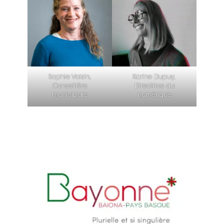
Sophie Voisin,
Karine Dupuy,
Conseillère
Directrice du
municipale
numérique