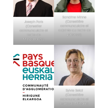
Sandrine Minne
(Conseillère
Joseph Paris
communautaire et
(Conseiller
adjointe au maire de
communautaire et
Lahonce)
maire de
Masparraute)
Sylvie Betat
(Conseillère
communautaire et
maire de Méharin)