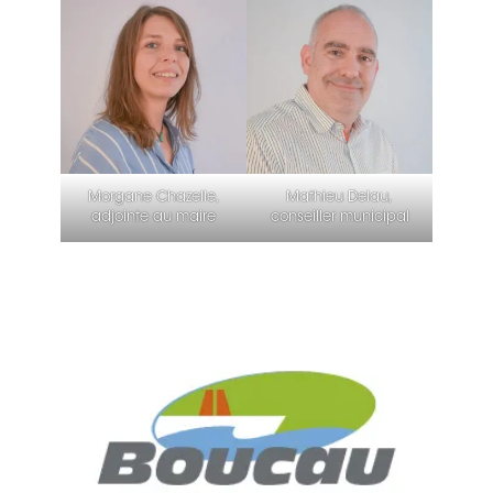
Morgane Chazelle,
Mathieu Delau,
adjointe au maire
conseiller municipal