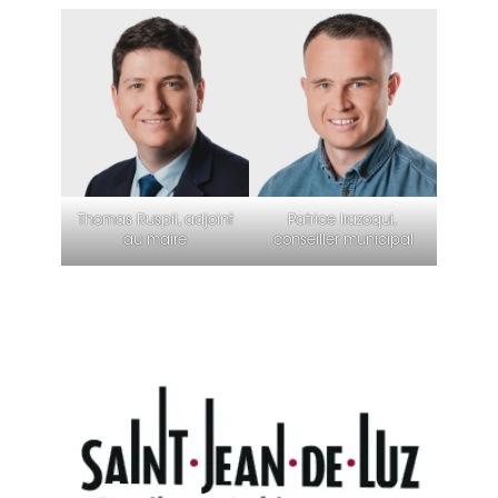
Thomas Ruspil, adjoint
Patrice Irazoqui,
au maire
conseiller municipal