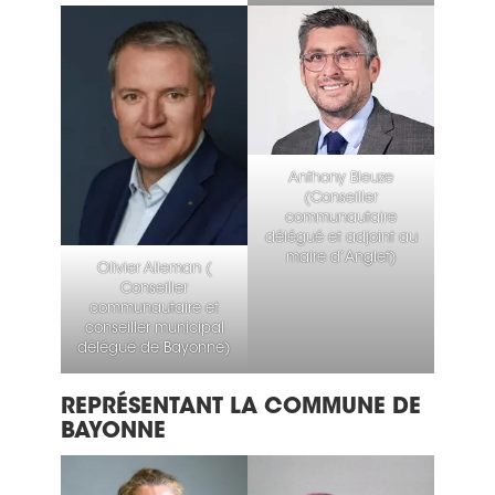
Anthony Bleuze
(Conseiller
communautaire
délégué et adjoint au
maire d’Anglet)
Olivier Alleman (​
Conseiller
communautaire et
conseiller municipal
délégué de Bayonne)
REPRÉSENTANT LA COMMUNE DE
BAYONNE