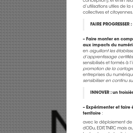
conception), et enfin
réu
d’utilisations utiles de
collectives et citoyennes
FAIRE PROGRESSER :
– Faire monter en compét
aux impacts du numéri
en
aiguillant les établi
d’apprentissage certifié
sensibilisés et formés à 
promotion de la cartogr
entreprises du numérique,
sensibiliser en continu 
INNOVER : un troisi
– Expérimenter et fair
territoire
:
avec le déploiement de
dODu, EDIT, TNRC mais a