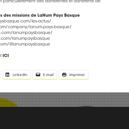
e et particulièrement des adhérentes et adhérents de
ées des missions de LaNum Pays Basque
aysbasque.com/les-actus/
n.com/company/lanum-pays-basque/
am.com/lanumpaysbasque/
ok.com/lanumpaysbasque
e.com/@lanumpaysbasque
st
ICI
LinkedIn
E-mail
Imprimer