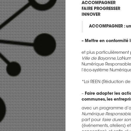
ACCOMPAGNER
FAIRE PROGRESSER
INNOVER
ACCOMPAGNER : un p
– Mettre en conformité le
et plus particulièrement
Ville de Bayonne
, LaNum
Numérique Responsable e
l’éco-système Numérique 
*Loi REEN (Réduction d
–
Faire adopter les act
communes, les entrepris
avec un programme d’ai
Numérique Responsabl
part pour
faire durer so
(événements, ateliers) et