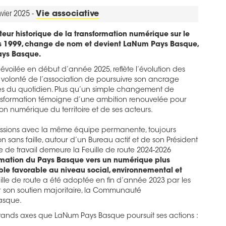
nvier 2025 -
Vie associative
teur historique de la transformation numérique sur le
is 1999, change de nom et devient LaNum Pays Basque,
ays Basque.
dévoilée en début d’année 2025, reflète l’évolution des
 volonté de l’association de poursuivre son ancrage
es du quotidien. Plus qu’un simple changement de
nsformation témoigne d’une ambition renouvelée pour
n numérique du territoire et de ses acteurs.
issions avec la même équipe permanente, toujours
 sans faille, autour d’un Bureau actif et de son Président
e de travail demeure la Feuille de route 2024-2026
ormation du Pays Basque vers un numérique plus
ble favorable au niveau social, environnemental et
uille de route a été adoptée en fin d’année 2023 par les
r son soutien majoritaire, la Communauté
asque.
grands axes que LaNum Pays Basque poursuit ses actions :