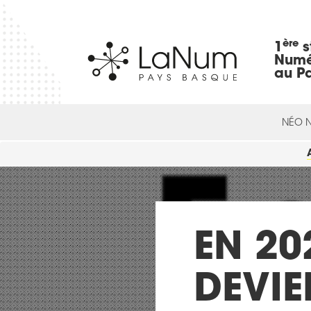
ère
1
s
Numé
au P
NÉO 
EN 20
DEVIE