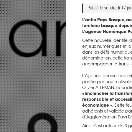
Publié le vendredi 17 ja
L’antic Pays Basque, ac
territoire basque depu
L’agence Numérique P
Cette nouvelle identité, 
enjeux numériques et la
dans les défis numériqu
dénomination, cette tra
accompagner la transitio
L’Agence poursuit ses m
portée par une motivation
Olivier ALLEMAN. Le cadr
« Enclencher la transf
responsable et accessi
économique »
. Cette fe
adhérents et validée pa
d’Agglomération Pays B
Ainsi c’est autour de 3 