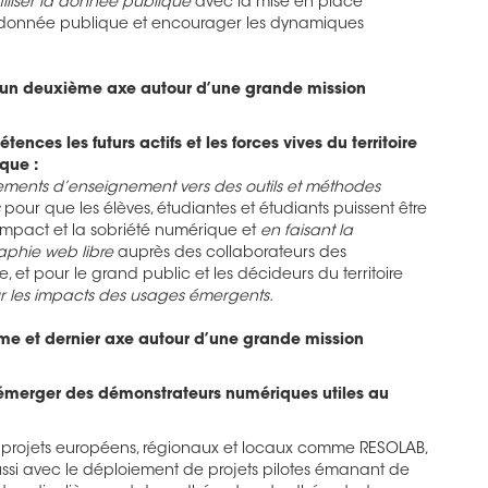
tiliser la donnée publique
avec la mise en place
 la donnée publique et encourager les dynamiques
.
 un deuxième axe autour d’une grande mission
ences les futurs actifs et les forces vives du territoire
que :
ssements d’enseignement vers des outils et méthodes
s
pour que les élèves, étudiantes et étudiants puissent être
l’impact et la sobriété numérique et
en
faisant la
aphie web libre
auprès des collaborateurs des
 et pour le grand public et les décideurs du territoire
sur les impacts des usages émergents.
ème et dernier axe autour d’une grande mission
e émerger des démonstrateurs numériques utiles au
 projets européens, régionaux et locaux comme RESOLAB,
ussi avec le déploiement de projets pilotes émanant de