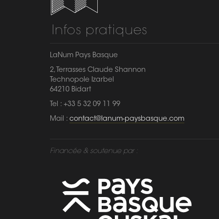
Infos pratiques
LaNum Pays Basque
2, Terrasses Claude Shannon
Technopole Izarbel
64210 Bidart
Tel : +33 5 32 09 11 99
Mail :
contact@lanum-paysbasque.com
Financée & soutenue par :