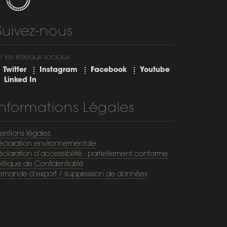
Suivez-nous
r les réseaux sociaux :
Twitter
Instagram
Facebook
Youtube
Linked In
Informations Légales
entions légales
éclaration environnementale
claration d’accessibilité : partiellement conforme
litique de Confidentialité
emande d’export / suppression de données