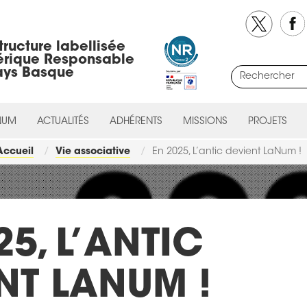
tructure labellisée
rique Responsable
ays Basque
NUM
ACTUALITÉS
ADHÉRENTS
MISSIONS
PROJETS
Accueil
Vie associative
En 2025, L’antic devient LaNum !
25, L’ANTIC
NT LANUM !