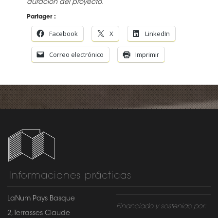
duración del proyecto.
Partager :
Facebook
X
LinkedIn
Correo electrónico
Imprimir
Informaciones prácticas
LaNum Pays Basque
Financiado y sostenido por:
2, Terrasses Claude