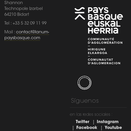
Shannon
Technopole Izarbel
64210 Bidart
Tel : +33 5 32 09 11 99
Mail :
contact@lanum-
paysbasque.com
Síguenos
en las redes sociales :
Twitter
Instagram
Facebook
Youtube