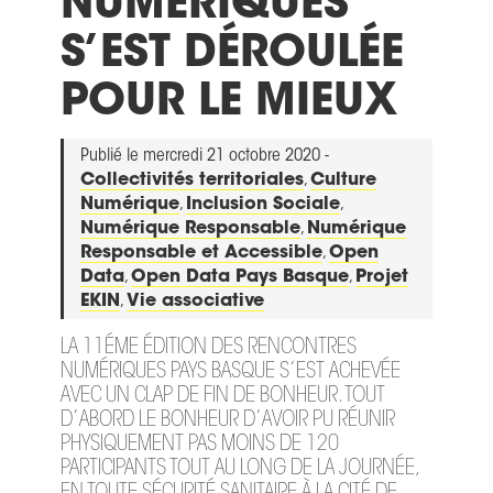
NUMÉRIQUES
S’EST DÉROULÉE
POUR LE MIEUX
Publié le mercredi 21 octobre 2020 -
Collectivités territoriales
,
Culture
Numérique
,
Inclusion Sociale
,
Numérique Responsable
,
Numérique
Responsable et Accessible
,
Open
Data
,
Open Data Pays Basque
,
Projet
EKIN
,
Vie associative
LA 11ÉME ÉDITION DES RENCONTRES
NUMÉRIQUES PAYS BASQUE S’EST ACHEVÉE
AVEC UN CLAP DE FIN DE BONHEUR. TOUT
D’ABORD LE BONHEUR D’AVOIR PU RÉUNIR
PHYSIQUEMENT PAS MOINS DE 120
PARTICIPANTS TOUT AU LONG DE LA JOURNÉE,