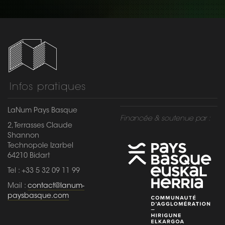
Infos pratiques
LaNum Pays Basque
Financée & soutenue par :
2, Terrasses Claude
Shannon
Technopole Izarbel
64210 Bidart
Tel : +33 5 32 09 11 99
Mail :
contact@lanum-
paysbasque.com