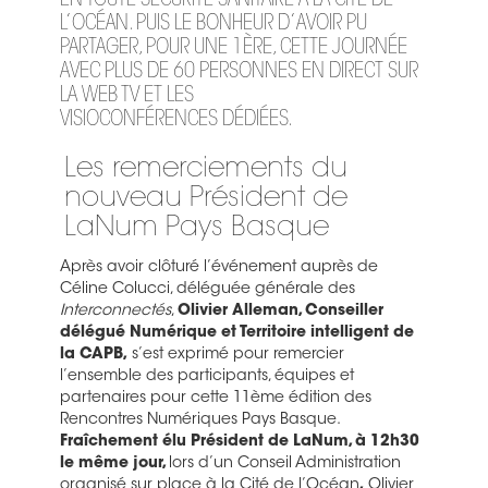
EN TOUTE SÉCURITÉ SANITAIRE À LA CITÉ DE
L’OCÉAN. PUIS LE BONHEUR D’AVOIR PU
PARTAGER, POUR UNE 1ÈRE, CETTE JOURNÉE
AVEC PLUS DE 60 PERSONNES EN DIRECT SUR
LA WEB TV ET LES
VISIOCONFÉRENCES DÉDIÉES.
Les remerciements du
nouveau Président de
LaNum Pays Basque
Après avoir clôturé l’événement auprès de
Céline Colucci, déléguée générale des
Interconnectés
,
Olivier Alleman, Conseiller
délégué Numérique et Territoire intelligent de
la CAPB,
s’est exprimé pour remercier
l’ensemble des participants, équipes et
partenaires pour cette 11ème édition des
Rencontres Numériques Pays Basque.
Fraîchement élu Président de LaNum, à 12h30
le même jour,
lors d’un Conseil Administration
organisé sur place à la Cité de l’Océan
,
Olivier