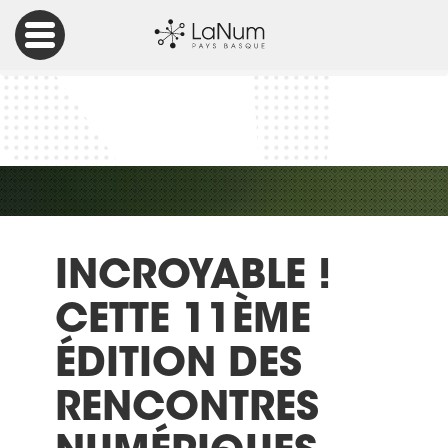
Accueil
Culture Numérique
Incroyable ! Cette 11ème édition des Rencontres
Numériques s’est déroulée pour le mieux
INCROYABLE !
CETTE 11ÈME
ÉDITION DES
RENCONTRES