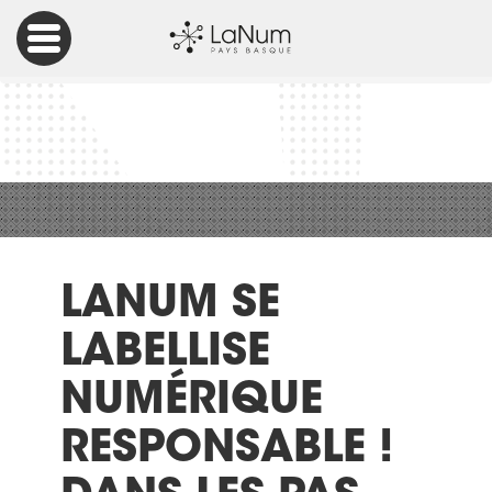
Accueil
Vie associative
LaNum se labellise Numérique Responsable ! Dans les pas
d’une « Agence Exemplaire »
LANUM SE
LABELLISE
NUMÉRIQUE
RESPONSABLE !