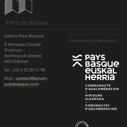
Infos pratiques
LaNum Pays Basque
Financée & soutenue par :
2, Terrasses Claude
Shannon
Technopole Izarbel
64210 Bidart
Tel : +33 5 32 09 11 99
Mail :
contact@lanum-
paysbasque.com