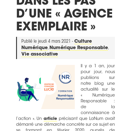
DANS LES PAS
D’UNE « AGENCE
EXEMPLAIRE »
Publié le jeudi 4 mars 2021 -
Culture
Numérique
,
Numérique Responsable
,
Vie associative
Il y a 1 an, jour
pour jour, nous
publiions sur
notre blog une
actualité sur le
« Numérique
Responsable :
de la
connaissance à
l’action ». Un
article
précisant que LaNum avait
démarré une démarche concrète sur ce sujet en
se formant en février 2020, auprès de