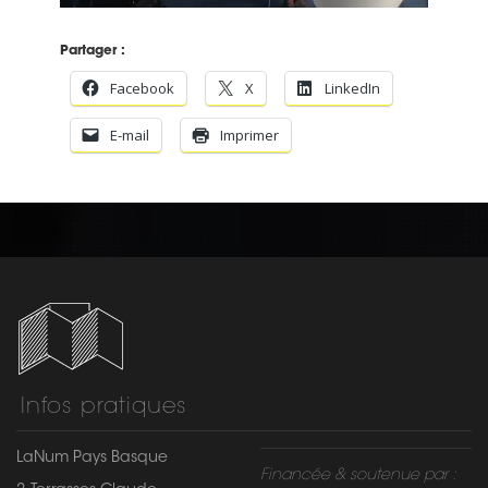
Partager :
Facebook
X
LinkedIn
E-mail
Imprimer
Infos pratiques
LaNum Pays Basque
Financée & soutenue par :