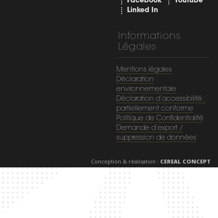
Facebook
Youtube
Linked In
Informations
Légales
Mentions légales
Déclaration
environnementale
Déclaration d’accessibilité :
partiellement conforme
Politique de Confidentialité
Demande d’export /
suppression de données
Conception & réalisation :
CEREAL CONCEPT