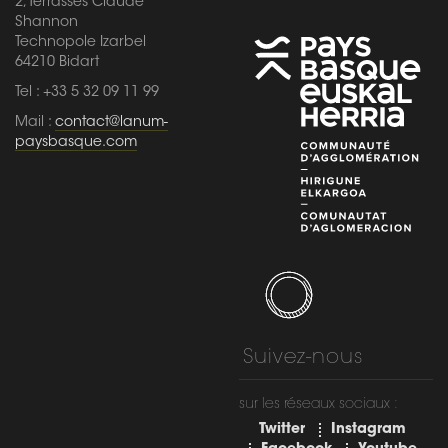
2, Terrasses Claude
Shannon
Technopole Izarbel
64210 Bidart
Tel : +33 5 32 09 11 99
Mail :
contact@lanum-
paysbasque.com
Suivez-nous
sur les réseaux sociaux :
Twitter
Instagram