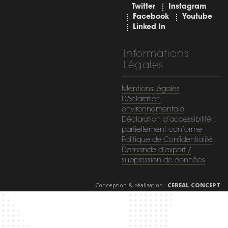
Twitter
Instagram
Facebook
Youtube
Linked In
Informations
Légales
Mentions légales
Déclaration
environnementale
Déclaration d’accessibilité :
partiellement conforme
Politique de Confidentialité
Demande d’export /
suppression de données
Conception & réalisation :
CEREAL CONCEPT