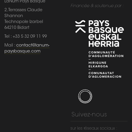
LaNum Pays Basque
Financée & soutenue par :
2, Terrasses Claude
Shannon
Technopole Izarbel
64210 Bidart
Tel : +33 5 32 09 11 99
Mail :
contact@lanum-
paysbasque.com
Suivez-nous
sur les réseaux sociaux :