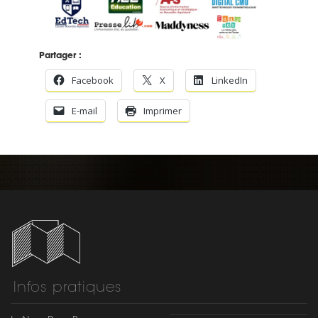
Partager :
Facebook
X
LinkedIn
E-mail
Imprimer
Infos pratiques