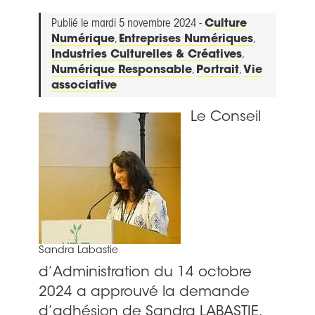
Publié le mardi 5 novembre 2024 -
Culture
Numérique
,
Entreprises Numériques
,
Industries Culturelles & Créatives
,
Numérique Responsable
,
Portrait
,
Vie
associative
Le Conseil
Sandra Labastie
d’Administration du 14 octobre
2024 a approuvé la demande
d’adhésion de Sandra LABASTIE,