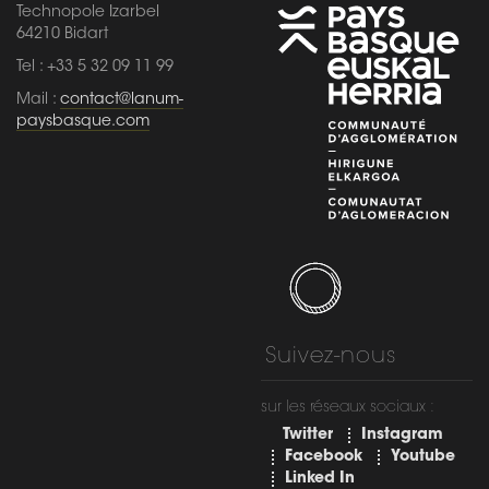
Technopole Izarbel
64210 Bidart
Tel : +33 5 32 09 11 99
Mail :
contact@lanum-
paysbasque.com
Suivez-nous
sur les réseaux sociaux :
Twitter
Instagram
Facebook
Youtube
Linked In