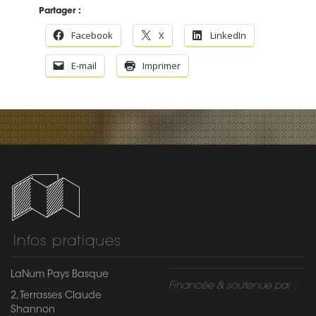
Partager :
Facebook
X
LinkedIn
E-mail
Imprimer
Infos pratiques
LaNum Pays Basque
Financée & soutenue par :
2, Terrasses Claude
Shannon