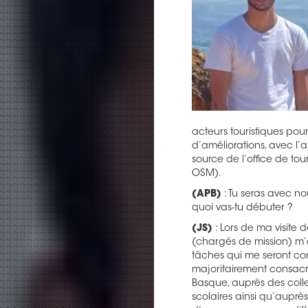
acteurs touristiques p
d’améliorations, avec l’
source de l’office de to
OSM).
(APB)
: Tu seras avec nou
quoi vas-tu débuter ?
(JS)
: Lors de ma visite
(chargés de mission) m’o
tâches qui me seront con
majoritairement consacré
Basque, auprès des collec
scolaires ainsi qu’auprès 