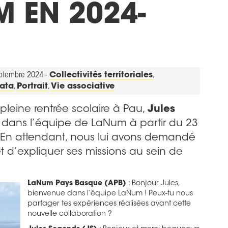
 EN 2024-
eptembre 2024 -
Collectivités territoriales
,
ata
,
Portrait
,
Vie associative
pleine rentrée scolaire à Pau,
Jules
a dans l’équipe de LaNum à partir du 23
 En attendant, nous lui avons demandé
t d’expliquer ses missions au sein de
LaNum Pays Basque (APB)
: Bonjour Jules,
bienvenue dans l’équipe LaNum ! Peux-tu nous
partager tes expériences réalisées avant cette
nouvelle collaboration ?