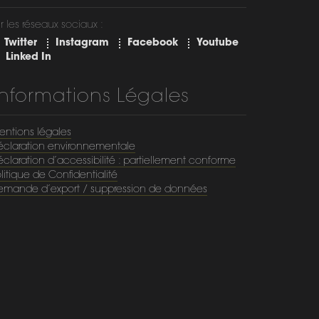
r les réseaux sociaux :
Twitter
Instagram
Facebook
Youtube
Linked In
Informations Légales
entions légales
éclaration environnementale
claration d’accessibilité : partiellement conforme
litique de Confidentialité
emande d’export / suppression de données