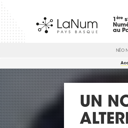
ère
1
s
Numé
au P
NÉO 
Acc
UN N
ALTER