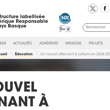
tructure labellisée
rique Responsable
ays Basque
NUM
ACTUALITÉS
ADHÉRENTS
MISSIONS
PROJETS
ueil
Éducation
Un nouvel alternant à LaNum en 2024-20
OUVEL
NANT À