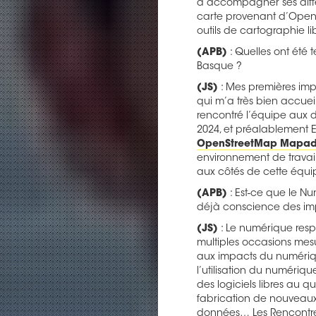
d’accompagner ses différ
carte provenant d’OpenS
outils de cartographie li
(APB)
: Quelles ont été 
Basque ?
(JS)
: Mes premières impr
qui m’a très bien accuei
rencontré l’équipe aux 
2024, et préalablement
OpenStreetMap Mapad
environnement de travail
aux côtés de cette équi
(APB)
: Est-ce que le N
déjà conscience des im
(JS)
: Le numérique res
multiples occasions mesur
aux impacts du numérique
l’utilisation du numériqu
des logiciels libres au q
fabrication de nouveaux 
données… Les Rencontr