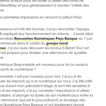
ents acteurs pour les inciter à utiliser des fonds de
treetMap et plus généralement à montrer l’intérêt des
bre.
tes premières impressions en arrivant à LaNum Pays
essions ont été très bonnes. J’ai pu rencontrer l’équipe,
lli, expliqué leur fonctionnement en interne… J’avais déjà
dernières
Rencontres Numériques Pays Basque
du 7 juin
 Emmanuel dans le cadre du
groupe local
our
. J’ai pu aussi découvrir les locaux à Bidart. Tout cet
 est propice pour réaliser une alternance de qualités
pe.
umérique Responsable est nouveau pour toi ou avais-tu
pacts du numérique ?
ponsable n’est pas nouveau pour moi. J’ai pu à de
er les impacts qu’a le numérique sur nous. J’ai été initié
 durant mon précédent stage, ils sont très sensibles à
e et ses impacts. J’ai pu constater l’importance d’utiliser
uotidien, d’allonger la durée de son matériel pour éviter la
terminaux (qui est le plus polluant), le stockage des
es Numérique Pays Basque m’ont également donné