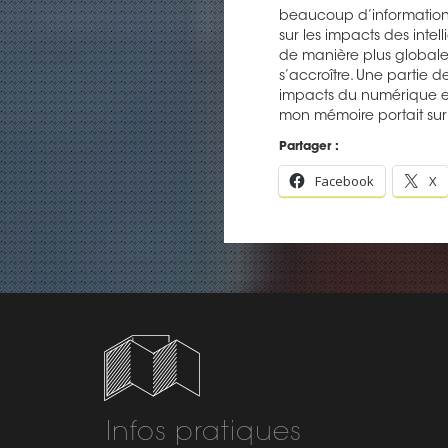
beaucoup d’information
sur les impacts des intell
de manière plus global
s’accroître. Une partie
impacts du numérique et a
mon mémoire portait sur 
Partager :
Facebook
X
Infos pratiques