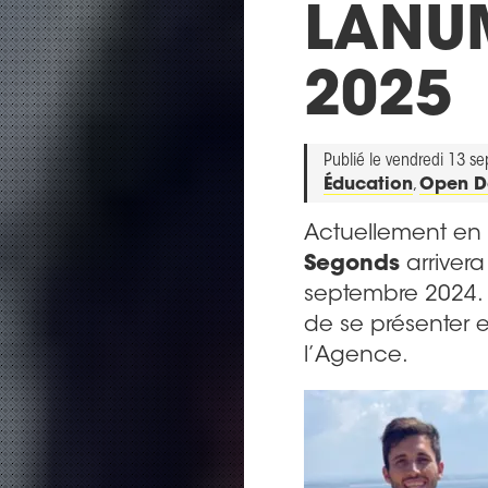
LANUM
2025
Publié le vendredi 13 s
Éducation
,
Open D
Actuellement en 
Segonds
arriver
septembre 2024.
de se présenter e
l’Agence.