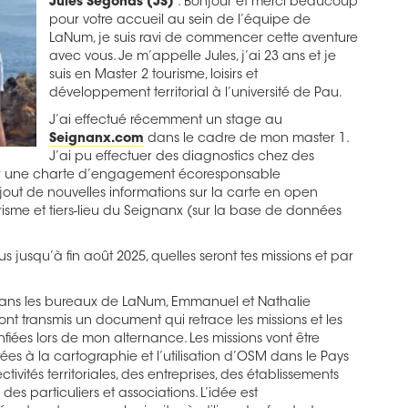
Jules Segonds (JS)
: Bonjour et merci beaucoup
pour votre accueil au sein de l’équipe de
LaNum, je suis ravi de commencer cette aventure
avec vous. Je m’appelle Jules, j’ai 23 ans et je
suis en Master 2 tourisme, loisirs et
développement territorial à l’université de Pau.
J’ai effectué récemment un stage au
Seignanx.com
dans le cadre de mon master 1.
J’ai pu effectuer des diagnostics chez des
our une charte d’engagement écoresponsable
ajout de nouvelles informations sur la carte en open
urisme et tiers-lieu du Seignanx (sur la base de données
s jusqu’à fin août 2025, quelles seront tes missions et par
 dans les bureaux de LaNum, Emmanuel et Nathalie
nt transmis un document qui retrace les missions et les
fiées lors de mon alternance. Les missions vont être
es à la cartographie et l’utilisation d’OSM dans le Pays
tivités territoriales, des entreprises, des établissements
des particuliers et associations. L’idée est