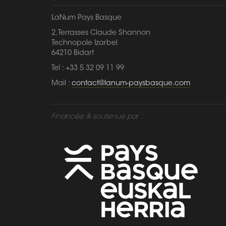
LaNum Pays Basque
2, Terrasses Claude Shannon
Technopole Izarbel
64210 Bidart
Tel : +33 5 32 09 11 99
Mail :
contact@lanum-paysbasque.com
Financée & soutenue par :