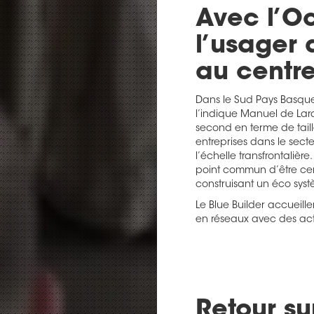
Avec l’Oc
l’usager 
au centre
Dans le Sud Pays Basque,
l’indique Manuel de Lara,
second en terme de tail
entreprises dans le secte
l’échelle transfrontaliè
point commun d’être centr
construisant un éco sys
Le Blue Builder accueille
en réseaux avec des acte
Retour su