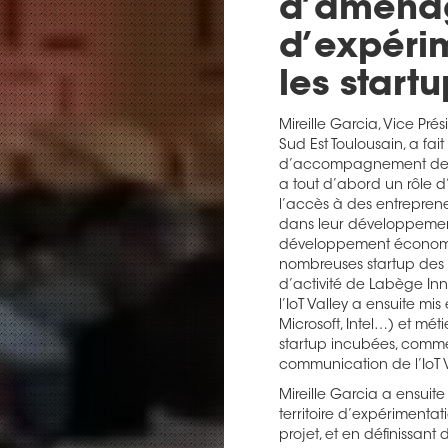
d’aménag
d’expérim
les start
Mireille Garcia, Vice Pr
Sud Est Toulousain, a fa
d’accompagnement des ent
a tout d’abord un rôle 
l’accès à des entrepren
dans leur développement
développement économiq
nombreuses startup des
d’activité de Labège Inn
l’IoT Valley a ensuite mi
Microsoft, Intel…) et m
startup incubées, comm
communication de l’IoT V
Mireille Garcia a ensuite
territoire d’expérimentat
projet, et en définissan