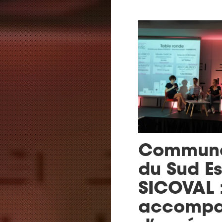
Communa
du Sud Es
SICOVAL 
accompa