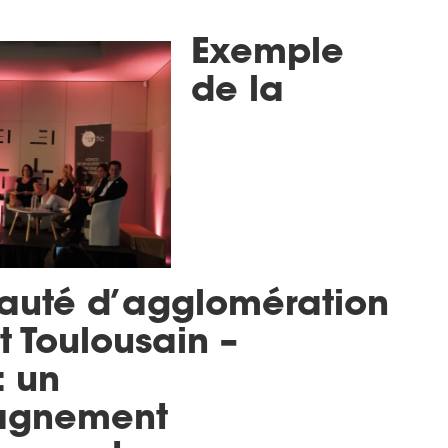
Exemple
de la
uté d’agglomération
t Toulousain –
: un
gnement