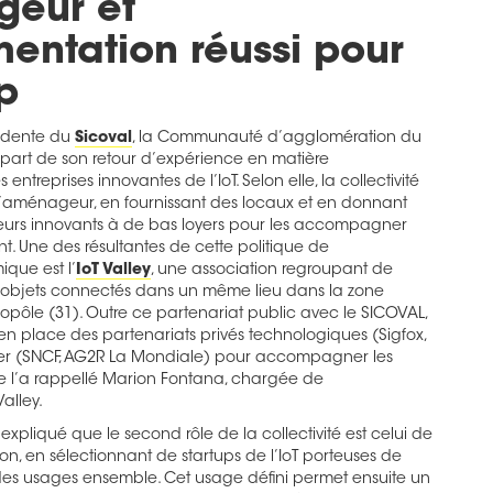
eur et
entation réussi pour
up
ésidente du
Sicoval
, la Communauté d’agglomération du
it part de son retour d’expérience en matière
reprises innovantes de l’IoT. Selon elle, la collectivité
d’aménageur, en fournissant des locaux et en donnant
eurs innovants à de bas loyers pour les accompagner
. Une des résultantes de cette politique de
ue est l’
IoT Valley
, une association regroupant de
 objets connectés dans un même lieu dans la zone
opôle (31). Outre ce partenariat public avec le SICOVAL,
s en place des partenariats privés technologiques (Sigfox,
étier (SNCF, AG2R La Mondiale) pour accompagner les
e l’a rappellé Marion Fontana, chargée de
alley.
 expliqué que le second rôle de la collectivité est celui de
ion, en sélectionnant de startups de l’IoT porteuses de
t des usages ensemble. Cet usage défini permet ensuite un