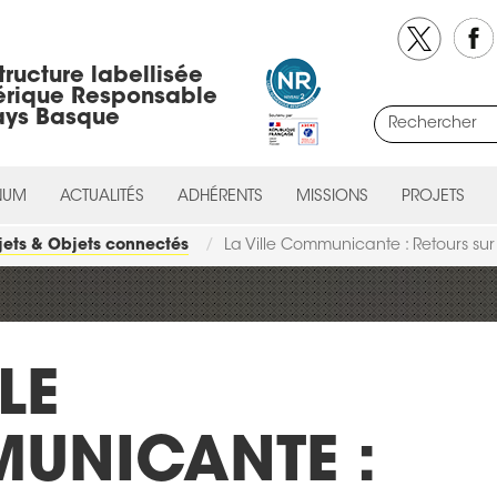
tructure labellisée
rique Responsable
ays Basque
NUM
ACTUALITÉS
ADHÉRENTS
MISSIONS
PROJETS
jets & Objets connectés
La Ville Communicante : Retours su
LE
UNICANTE :