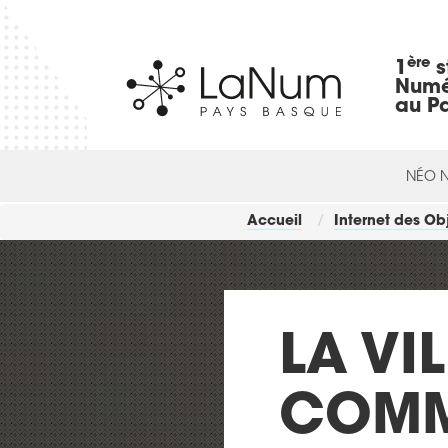
ère
1
s
Numé
au P
NÉO 
Accueil
Internet des Ob
LA VIL
COMM