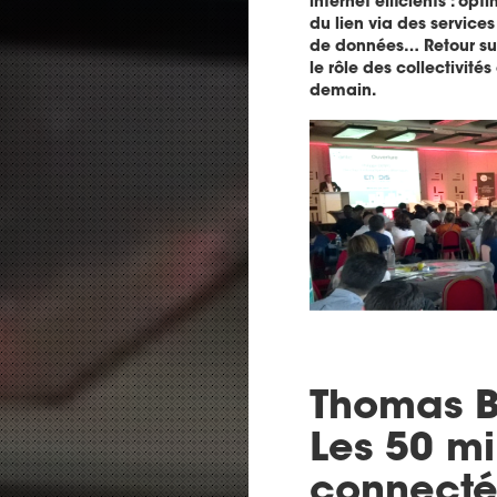
internet efficients : op
du lien via des services 
de données… Retour sur
le rôle des collectivité
demain.
Thomas Bo
Les 50 mi
connectés