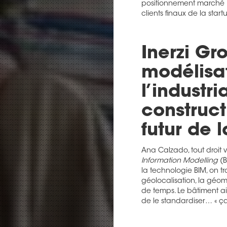
positionnement marché pou
clients finaux de la start
Inerzi Gro
modélisa
l’industri
construct
futur de l
Ana Calzado, tout droit
Information Modelling
(
la technologie BIM, on t
géolocalisation, la géomé
de temps. Le bâtiment ain
de le standardiser… « ça 