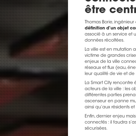
être cent
Thomas Borie, ingénieur
définition d’un objet 
associé à un service et u
données récoltées.
La ville est en mutation
victime de grandes cris
enjeux de la ville conne
réseaux et flux (eau, én
leur qualité de vie et de l
La Smart City rencontre 
acteurs de la ville : les
différentes parties prena
ascenseur en panne mun
ainsi qu’aux résidents et
Enfin, dernier enjeu mai
connectés : il faudra s’
sécurisées.