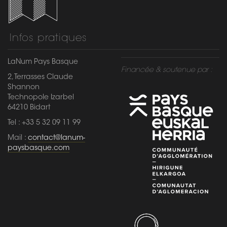
Infos pratiques
LaNum Pays Basque
Financée & soutenue par :
2, Terrasses Claude
Shannon
Technopole Izarbel
64210 Bidart
Tel : +33 5 32 09 11 99
Mail :
contact@lanum-
paysbasque.com