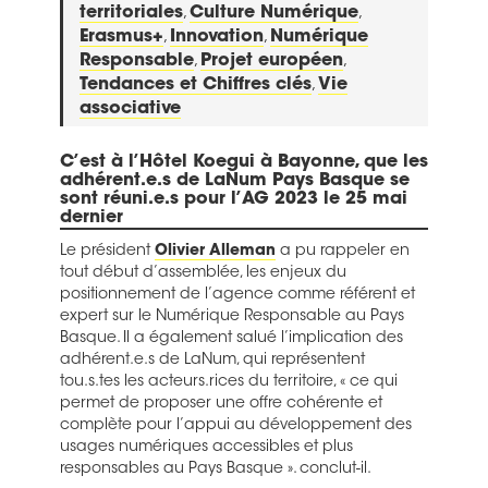
territoriales
,
Culture Numérique
,
Erasmus+
,
Innovation
,
Numérique
Responsable
,
Projet européen
,
Tendances et Chiffres clés
,
Vie
associative
C’est à l’Hôtel Koegui à Bayonne, que les
adhérent.e.s de LaNum Pays Basque se
sont réuni.e.s pour
l’AG 2023 le 25 mai
dernier
Le président
Olivier Alleman
a pu rappeler en
tout début d’assemblée, les enjeux du
positionnement de l’agence comme référent et
expert sur le Numérique Responsable au Pays
Basque. Il a également salué l’implication des
adhérent.e.s de LaNum, qui représentent
tou.s.tes les acteurs.rices du territoire, « ce qui
permet de proposer une offre cohérente et
complète pour l’appui au développement des
usages numériques accessibles et plus
responsables au Pays Basque ». conclut-il.