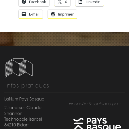
Infos pratiques
LaNum Pays Basque
Financée & soutenue par :
2, Terrasses Claude
Shannon
Technopole Izarbel
64210 Bidart
Tel : +33 5 32 09 11 99
Mail :
contact@lanum-
paysbasque.com