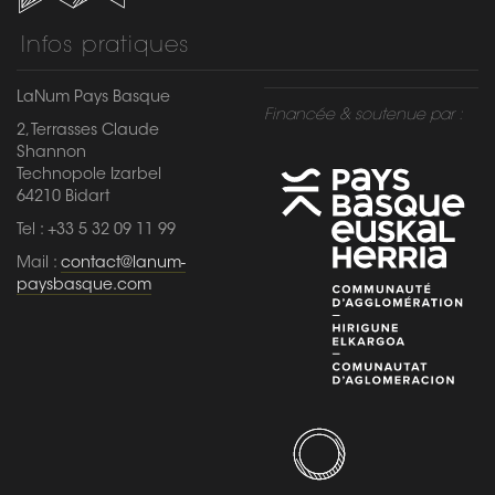
Infos pratiques
LaNum Pays Basque
Financée & soutenue par :
2, Terrasses Claude
Shannon
Technopole Izarbel
64210 Bidart
Tel : +33 5 32 09 11 99
Mail :
contact@lanum-
paysbasque.com