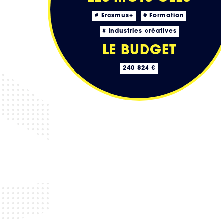
# Erasmus+
# Formation
# industries créatives
LE BUDGET
240 824 €