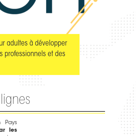
ur adultes à développer
 professionnels et des
lignes
m Pays
ar les