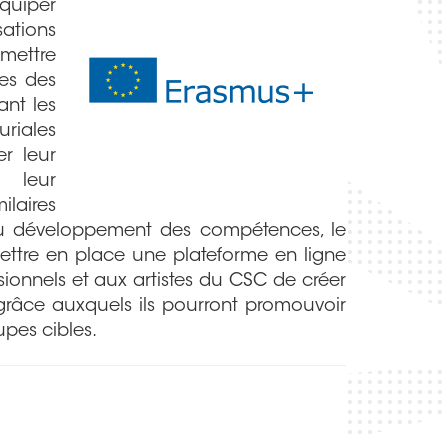
équiper
sations
rmettre
tes des
ant les
riales
er leur
r leur
ilaires
du développement des compétences, le
ettre en place une plateforme en ligne
onnels et aux artistes du CSC de créer
grâce auxquels ils pourront promouvoir
oupes cibles.