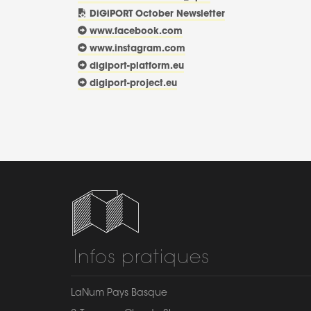
DiGiPORT October Newsletter
www.facebook.com
www.instagram.com
digiport-platform.eu
digiport-project.eu
Infos pratiques
LaNum Pays Basque