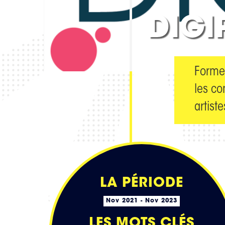
DIGI
Former
les co
artist
LA PÉRIODE
Nov 2021 - Nov 2023
LES MOTS CLÉS