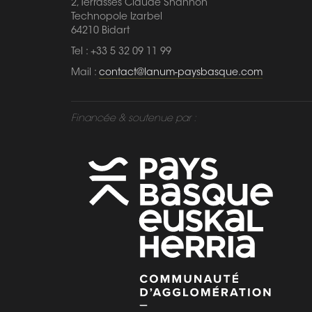
2, Terrasses Claude Shannon
Technopole Izarbel
64210 Bidart
Tel : +33 5 32 09 11 99
Mail :
contact@lanum-paysbasque.com
Financée & soutenue par :