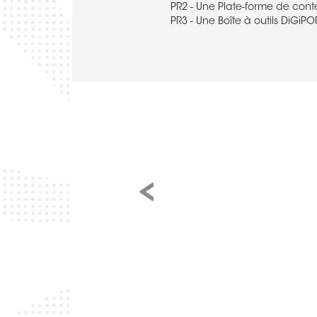
es numériques et entrepreneuriales
PR2 - Une Plate-forme de cont
 résilience face à des défis et des
PR3 - Une Boîte à outils DiGiP