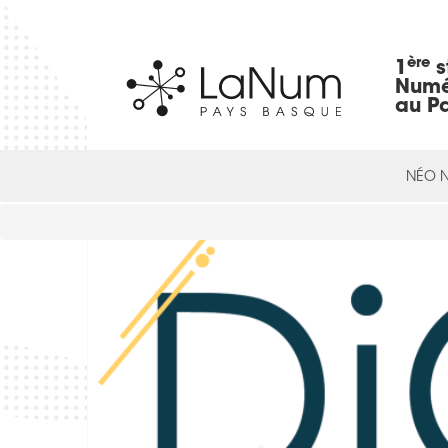
ère
1
s
Numé
au P
NÉO 