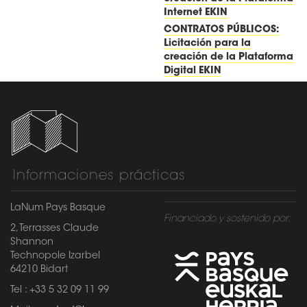
Internet EKIN
CONTRATOS PÚBLICOS:
Licitación para la
creación de la Plataforma
Digital EKIN
Informaciones prácticas
LaNum Pays Basque
Financiado y sostenido por:
2, Terrasses Claude
Shannon
Technopole Izarbel
64210 Bidart
Tel : +33 5 32 09 11 99