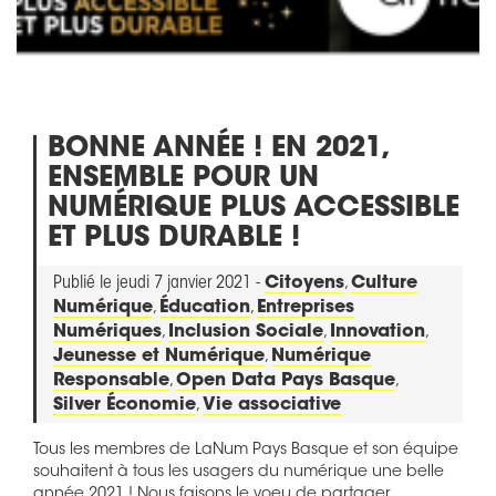
BONNE ANNÉE ! EN 2021,
ENSEMBLE POUR UN
NUMÉRIQUE PLUS ACCESSIBLE
ET PLUS DURABLE !
Publié le jeudi 7 janvier 2021 -
Citoyens
,
Culture
Numérique
,
Éducation
,
Entreprises
Numériques
,
Inclusion Sociale
,
Innovation
,
Jeunesse et Numérique
,
Numérique
Responsable
,
Open Data Pays Basque
,
Silver Économie
,
Vie associative
Tous les membres de LaNum Pays Basque et son équipe
souhaitent à tous les usagers du numérique une belle
année 2021 ! Nous faisons le voeu de partager,