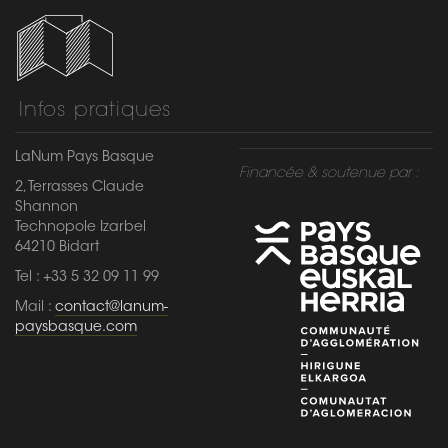
Infos pratiques
LaNum Pays Basque
Financée & soutenue par :
2, Terrasses Claude
Shannon
Technopole Izarbel
64210 Bidart
Tel : +33 5 32 09 11 99
Mail :
contact@lanum-
paysbasque.com