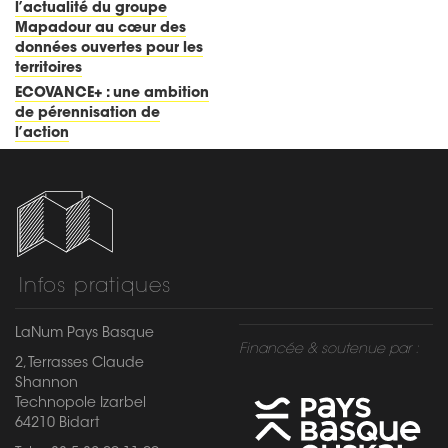
l’actualité du groupe
Mapadour au cœur des
données ouvertes pour les
territoires
ECOVANCE+ : une ambition
de pérennisation de
l’action
Infos pratiques
LaNum Pays Basque
Financée & soutenue par :
2, Terrasses Claude
Shannon
Technopole Izarbel
64210 Bidart